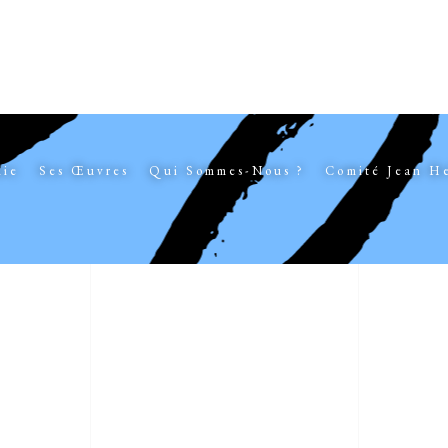
hie
Ses Œuvres
Qui Sommes-Nous ?
Comité Jean H