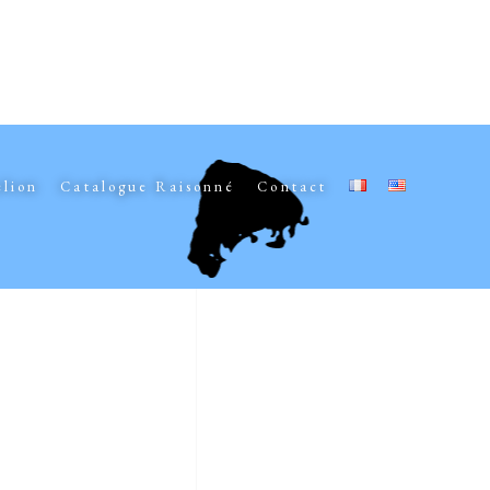
elion
Catalogue Raisonné
Contact