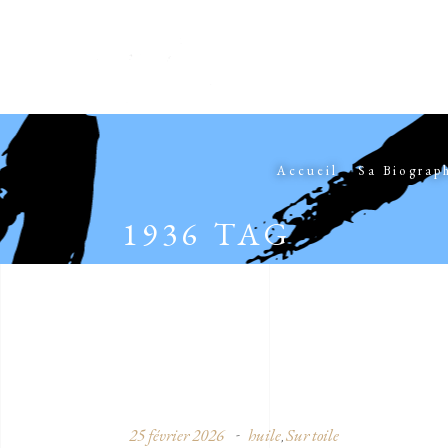
Accueil
Sa Biograp
1936 TAG
25 février 2026
huile
Sur toile
,