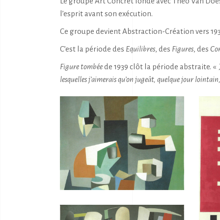
Le groupe Art Concret fondé avec Théo Van Does
l’esprit avant son exécution.
Ce groupe devient Abstraction-Création vers 193
C’est la période des
Equilibres
, des
Figures
, des
Co
Figure tombée
de 1939 clôt la période abstraite. «
lesquelles j’aimerais qu’on jugeât, quelque jour lointain