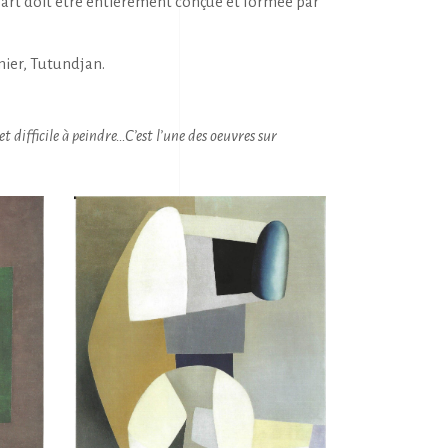
art doit être entièrement conçue et formée par
mier, Tutundjan.
t difficile à peindre…C’est l’une des oeuvres sur