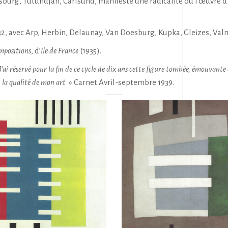
burg, Tutundjan, Carlsund, manifeste une radicalité où l’œuvre d’
2, avec Arp, Herbin, Delaunay, Van Doesburg, Kupka, Gleizes, Val
mpositions
, d’
Ile de France
(1935).
J’ai réservé pour la fin de ce cycle de dix ans cette figure tombée, émouvante e
, la qualité de mon art
» Carnet Avril-septembre 1939.