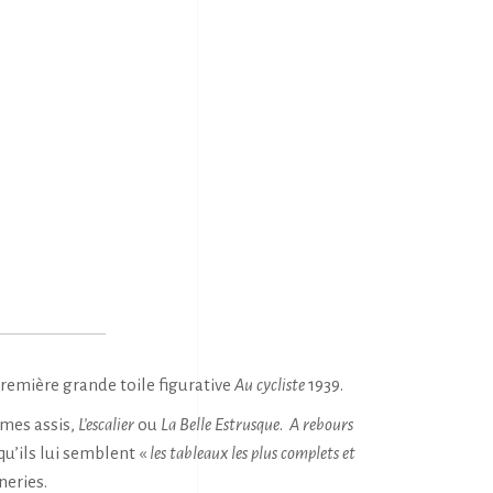
première grande toile figurative
Au cycliste
1939.
mmes assis,
L’escalier
ou
La Belle Estrusque
.
A rebours
u’ils lui semblent «
les tableaux les plus complets et
neries.