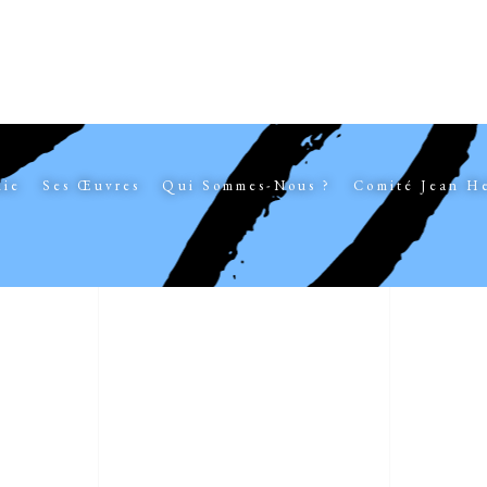
hie
Ses Œuvres
Qui Sommes-Nous ?
Comité Jean H