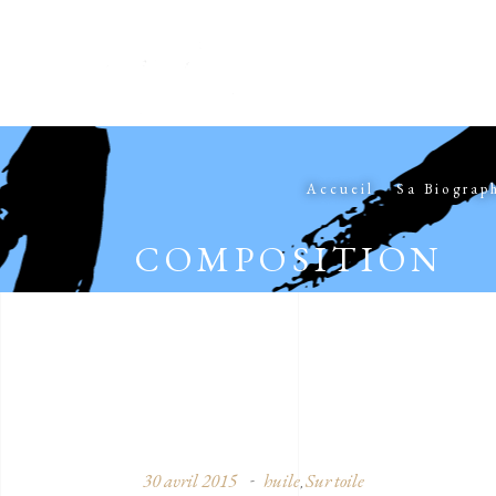
Accueil
Sa Biograp
COMPOSITION
30 avril 2015
huile
Sur toile
,