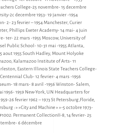
eachers College-25 novembre- 15 decembre
sity-2c decembre 1953- 19 janvier -1954
n- 2- 23 fevrier – 1954 Manchester, Curier
xeter, Phillips Exeter Academy- 14 mai- 4 juin
e- 1er- 22 mars -1955 Moscow, University of
ssel Public School- 10-31 mai -1955 Atlanta,
- 15 aout 1955 South Hadley, Mount Holyoke
mazoo, Kalamazoo Institute of Arts- 11
eston, Eastern Illinois State Teachers College-
 Centennial Club- 12 fevrier- 4 mars -1956
useum- 18 mars- 8 avril -1956 Winston- Salem,
mai 1956- 1959 New-York, U.N Headquarters for
59-26 fevrier 1962 – 1973 St Petersburg,Floride,
rsburg : » »City and Machine » »-5 octobre 1973-
1002: Permanent CollectionII-8, 14 fevrier- 25
 septembre- 6 décembre