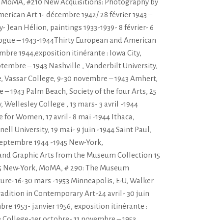
k, MoMA, #210 New Acquisitions: Photography by
erican Art 1- décembre 1942/ 28 février 1943 –
- Jean Hélion, paintings 1933-1939- 8 février- 6
logue – 1943-1944Thirty European and American
bre 1944,exposition itinérante : Iowa City,
ptembre – 1943 Nashville , Vanderbilt University,
, Vassar College, 9-30 novembre – 1943 Amhert,
– 1943 Palm Beach, Society of the four Arts, 25
, Wellesley College , 13 mars- 3 avril -1944
e for Women, 17 avril- 8 mai -1944 Ithaca,
l University, 19 mai- 9 juin -1944 Saint Paul,
 septembre 1944 -1945 New-York,
and Graphic Arts from the Museum Collection 15
45 New-York, MoMA, # 290: The Museum
ture-16-30 mars -1953 Minneapolis, E-U, Walker
adition in Contemporary Art-24 avril- 30 juin
re 1953- janvier 1956, exposition itinérante :
e College-1er octobre- 11 novembre – 1953