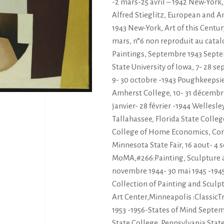
-2 mars-25 avril – 1942 New-Yor
Alfred Stieglitz, European and Am
1943 New-York, Art of this Century
mars, n°6 non reproduit au cata
Paintings, Septembre 1943 Septem
State University of Iowa, 7- 28 se
9- 30 octobre -1943 Poughkeepsie
Amherst College, 10- 31 décembre 
janvier- 28 février -1944 Wellesley
Tallahassee, Florida State Colleg
College of Home Economics, Cornel
Minnesota State Fair, 16 aout- 4
MoMA,#266:Painting, Sculpture 
novembre 1944- 30 mai 1945 -19
Collection of Painting and Sculp
Art Center,Minneapolis :ClassicTr
1953 -1956-States of Mind Septemb
State College, Pennsylvania Stat