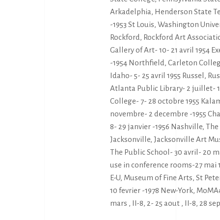
Arkadelphia, Henderson State T
-1953 St Louis, Washington Univer
Rockford, Rockford Art Associatio
Gallery of Art- 10- 21 avril 1954 E
-1954 Northfield, Carleton Colleg
Idaho- 5- 25 avril 1955 Russel, Ru
Atlanta Public Library- 2 juillet
College- 7- 28 octobre 1955 Kala
novembre- 2 decembre -1955 Charl
8- 29 janvier -1956 Nashville, The
Jacksonville, Jacksonville Art M
The Public School- 30 avril- 20 
use in conference rooms-27 mai 19
E-U, Museum of Fine Arts, St Pete
10 fevrier -1978 New-York, MoMA#
mars , II-8, 2- 25 aout , II-8, 28