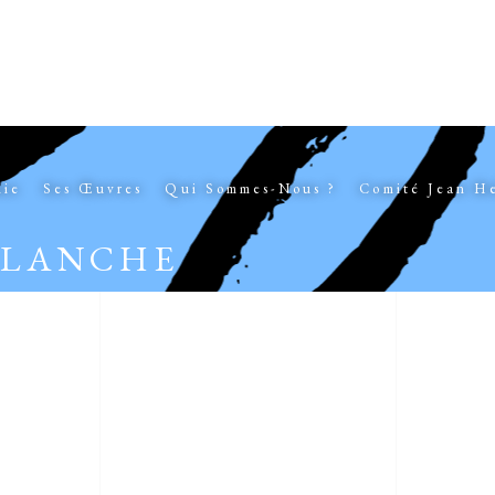
hie
Ses Œuvres
Qui Sommes-Nous ?
Comité Jean H
BLANCHE