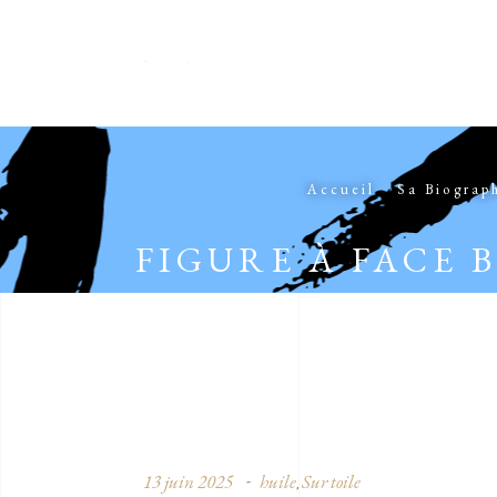
Accueil
Sa Biograp
FIGURE À FACE 
13 juin 2025
huile
Sur toile
,