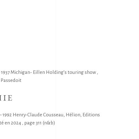
S
 1937 Michigan- Eillen Holding’s touring show ,
 Passedoit
HIE
8 – 1992 Henry-Claude Cousseau, Hélion, Editions
té en 2024 , page 311 (n&b)