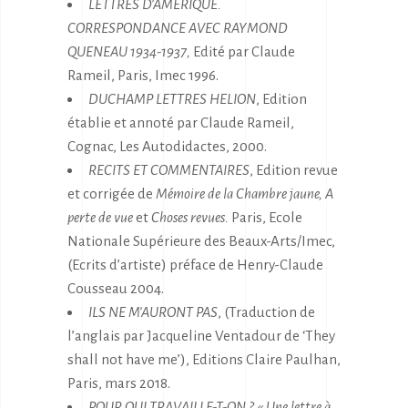
LETTRES D’AMERIQUE.
CORRESPONDANCE AVEC RAYMOND
QUENEAU 1934-1937,
Edité par Claude
Rameil, Paris, Imec 1996.
DUCHAMP LETTRES HELION
, Edition
établie et annoté par Claude Rameil,
Cognac, Les Autodidactes, 2000.
RECITS ET COMMENTAIRES
, Edition revue
et corrigée de
Mémoire de la Chambre jaune,
A
perte de vue
et
Choses revues.
Paris, Ecole
Nationale Supérieure des Beaux-Arts/Imec,
(Ecrits d’artiste) préface de Henry-Claude
Cousseau 2004.
ILS NE M’AURONT PAS
, (Traduction de
l’anglais par Jacqueline Ventadour de ‘They
shall not have me’), Editions Claire Paulhan,
Paris, mars 2018.
POUR QUI TRAVAILLE-T-ON ?
«
Une lettre à