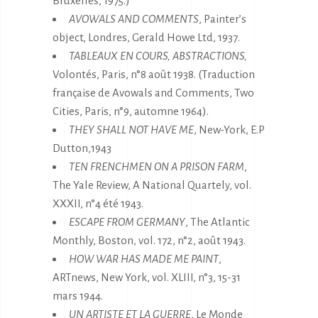
Bruxelles, 1975.)
AVOWALS AND COMMENTS
, Painter’s
object, Londres, Gerald Howe Ltd, 1937.
TABLEAUX EN COURS, ABSTRACTIONS,
Volontés, Paris, n°8 août 1938. (Traduction
française de Avowals and Comments, Two
Cities, Paris, n°9, automne 1964).
THEY SHALL NOT HAVE ME
, New-York, E.P
Dutton,1943
TEN FRENCHMEN ON A PRISON FARM
,
The Yale Review, A National Quartely, vol.
XXXII, n°4 été 1943.
ESCAPE FROM GERMANY
, The Atlantic
Monthly, Boston, vol. 172, n°2, août 1943.
HOW WAR HAS MADE ME PAINT
,
ARTnews, New York, vol. XLIII, n°3, 15-31
mars 1944.
UN ARTISTE ET LA GUERRE
, Le Monde