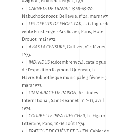
Avignon, Palais des Papes, 1970.
CARNETS DE TRAVAIL
1968-69-70
,
Nabuchodonosor, Bellevue, n°24, mars 1971.
LES DEBUTS DE ENGEL-PAK,
catalogue de
vente Ernst Engel-Pak Rozier, Paris, Hotel
Drouot, mai 1972.
A BAS LA CENSURE
, Gulliver, n° 4 février
1973.
INDIVIDUS
(décembre 1972), catalogue
de l’exposition Raymond Queneau, Le
Havre, Bibliothèque municipale 3 février- 3
mars 1973.
UN MARIAGE DE RAISON
, ArTitudes
International, Saint-Jeannet, n° 9-11, avril
1974.
COURBET LE PAYA TRES CHER
, Le Figaro
Littéraire, Paris, 10-16 août 1974.
PRATIQUE DE CHÊNE ET CHIEN
, Cahier de