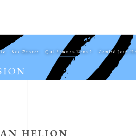
hie
Ses Œuvres
Qui Sommes-Nous ?
Comité Jean H
SION
EAN HELION