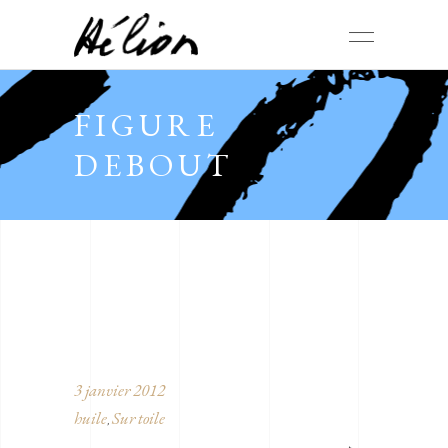
FIGURE
DEBOUT
3 janvier 2012
huile
Sur toile
,