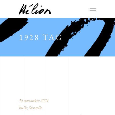
1928 TAG
14 novembre 2024
huile
Sur toile
,