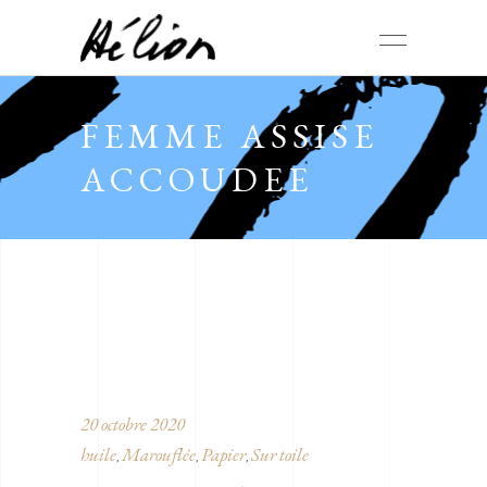
FEMME ASSISE
ACCOUDEE
20 octobre 2020
huile
Marouflée
Papier
Sur toile
,
,
,