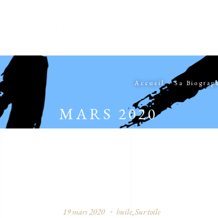
Accueil
Sa Biograp
MARS 2020
19 mars 2020
huile
Sur toile
,