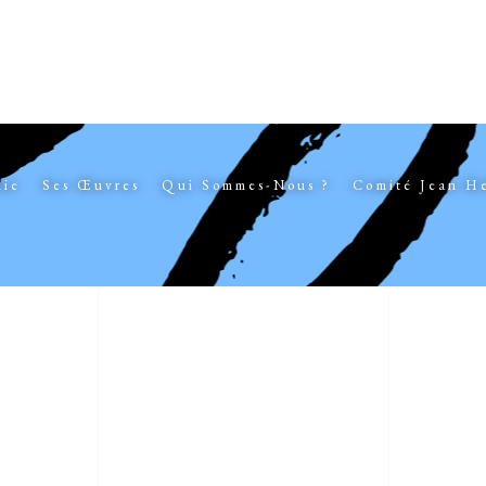
hie
Ses Œuvres
Qui Sommes-Nous ?
Comité Jean H