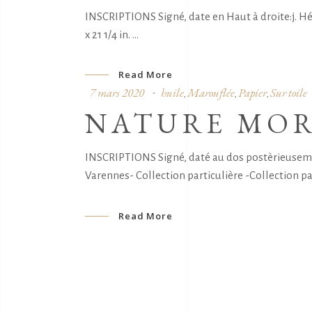
INSCRIPTIONS Signé, date en Haut à droite:j. Hé
x 21 1/4 in.
Read More
7 mars 2020
huile
Marouflée
Papier
Sur toile
,
,
,
NATURE MOR
INSCRIPTIONS Signé, daté au dos postèrieusemen
Varennes- Collection particulière -Collection p
Read More