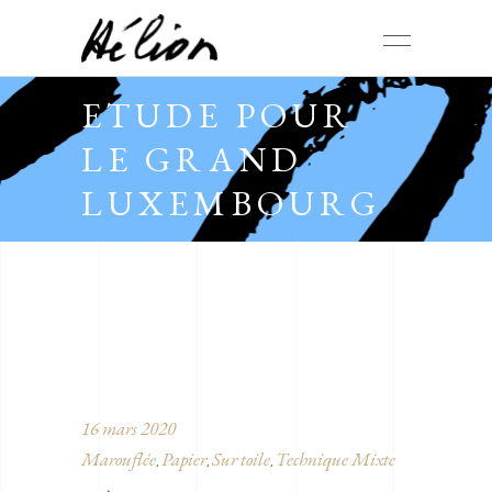
ETUDE POUR
LE GRAND
LUXEMBOURG
16 mars 2020
Marouflée
Papier
Sur toile
Technique Mixte
,
,
,