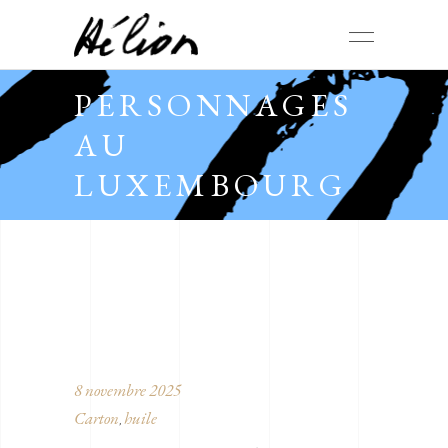
PERSONNAGES
AU
LUXEMBOURG
8 novembre 2025
Carton
huile
,