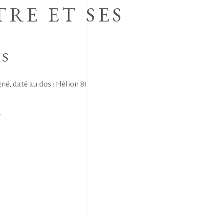
RE ET SES
NS
igné, daté au dos : Hélion 81
E