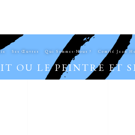
hie
Ses Œuvres
Qui Sommes-Nous ?
Comité Jean H
T OU LE PEINTRE ET 