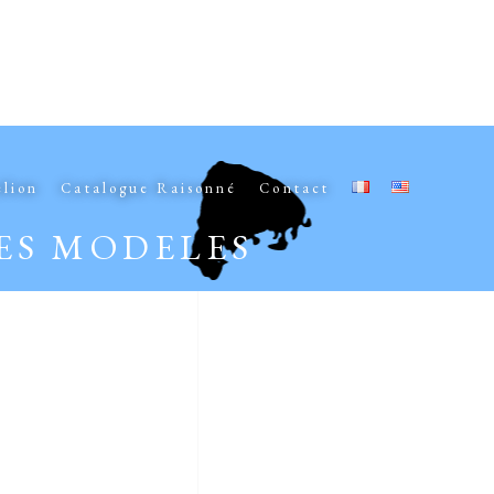
elion
Catalogue Raisonné
Contact
SES MODELES