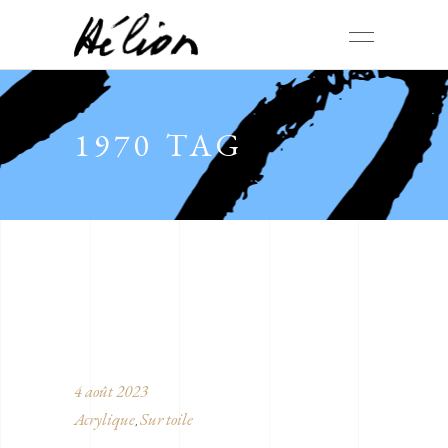
1970 TAG
4 août 2023
Acrylique
Sur toile
,