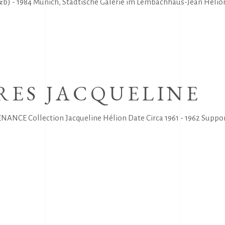
&b) - 1984 Munich, Stadtische Galerie im Lembachhaus-Jean Hélio
RES JACQUELINE
CE Collection Jacqueline Hélion Date Circa 1961 - 1962 Support h