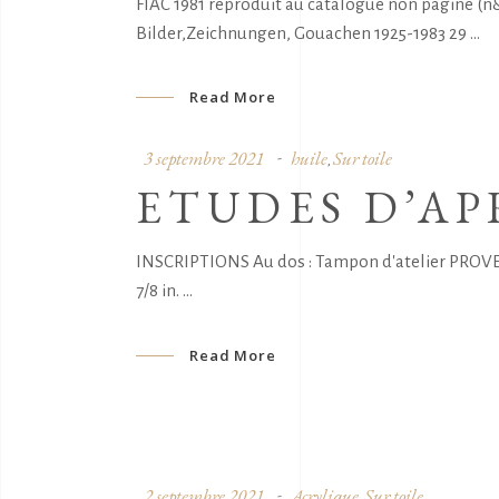
FIAC 1981 reproduit au catalogue non paginé (n
Bilder,Zeichnungen, Gouachen 1925-1983 29
Read More
3 septembre 2021
huile
Sur toile
,
ETUDES D’AP
INSCRIPTIONS Au dos : Tampon d'atelier PROVENAN
7/8 in.
Read More
2 septembre 2021
Acrylique
Sur toile
,