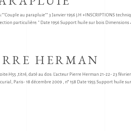
PARAPLUIE
"Couple au parapluie"" 3 Janvier 1956 j.H +INSCRIPTIONS techni
ction particulière. " Date 1956 Support huile sur bois Dimensions 41 
IERRE HERMAN
:H55 ,titré, daté au dos: L'acteur Pierre Herman 21-22- 23 févr
curial, Paris- 18 décembre 2009 , n° 158 Date 1955 Support huile su