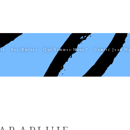
hie
Ses Œuvres
Qui Sommes-Nous ?
Comité Jean H