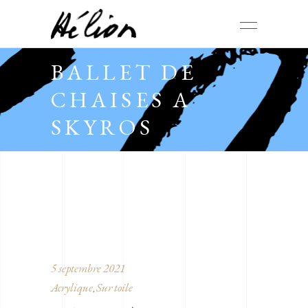
BALLET DE
CHAISES A
SKYROS
5 septembre 2021
Acrylique
Sur toile
,