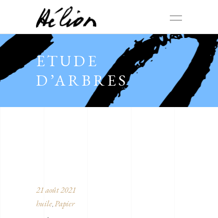
ETUDE
D’ARBRES
21 août 2021
huile
Papier
,