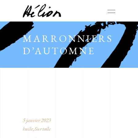
MARRONNIERS
D’AUTOMNE
5 janvier 2023
huile
Sur toile
,