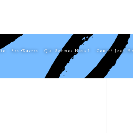
hie
Ses Œuvres
Qui Sommes-Nous ?
Comité Jean H