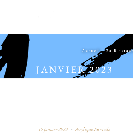
Accueil
Sa Biograp
JANVIER 2023
19 janvier 2023
Acrylique
Sur toile
,