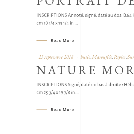
PORTRAIT D
INSCRIPTIONS Annoté, signé, daté au dos: B.64 H
cm 18 1/4 x 13 1/4 in.
Read More
23 septembre 2018
huile
Marouflée
Papier
Sur
,
,
,
NATURE MOR
INSCRIPTIONS Signé, daté en bas à droite : Hél
cm 25 3/4 x 19 7/8 in.
Read More