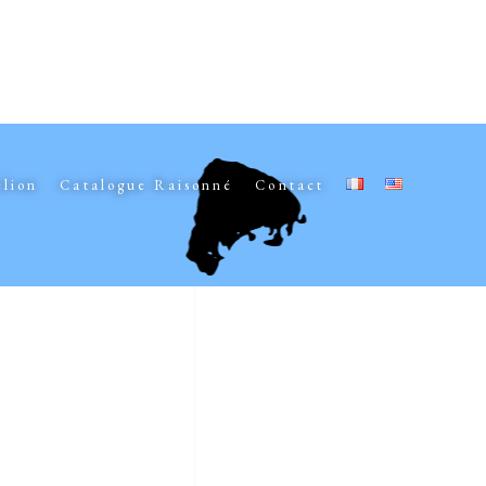
elion
Catalogue Raisonné
Contact