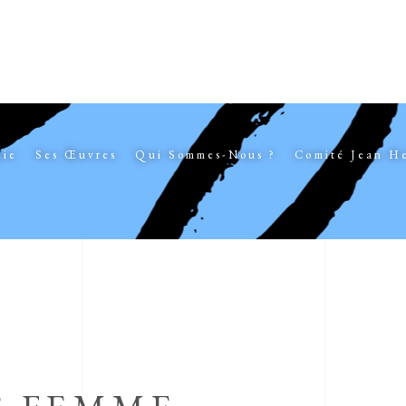
hie
Ses Œuvres
Qui Sommes-Nous ?
Comité Jean H