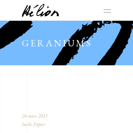
GERANIUMS
24 mars 2015
huile
Papier
,