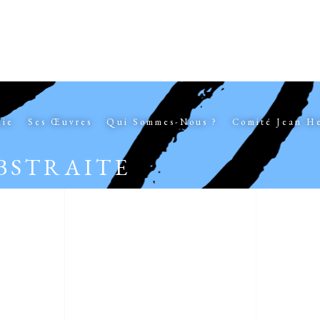
hie
Ses Œuvres
Qui Sommes-Nous ?
Comité Jean H
BSTRAITE