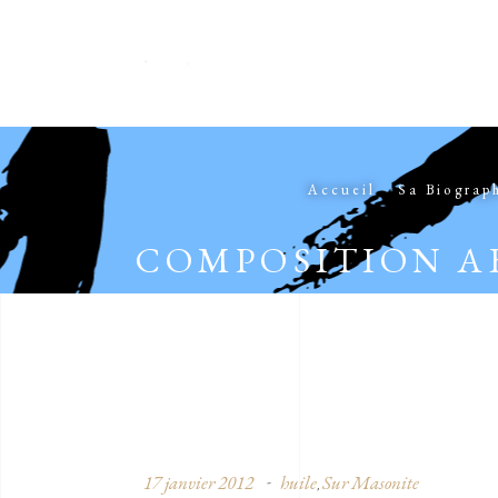
Accueil
Sa Biograp
COMPOSITION A
17 janvier 2012
huile
Sur Masonite
,