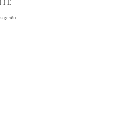
HIE
 page 180