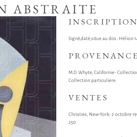
N ABSTRAITE
INSCRIPTIO
Signé,daté,situe au dos : Hélion 14
PROVENANC
M.D. Whyte, Californie- Collectio
Collection particuliere.
VENTES
Christies, New-York- 2 octobre 199
250