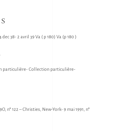
NS
 dec 38- 2 avril 39 Va ( p 180) Va (p 180 )
E
n particulière- Collection particulière-
O, n° 122 – Christies, New-York- 9 mai 1991, n°