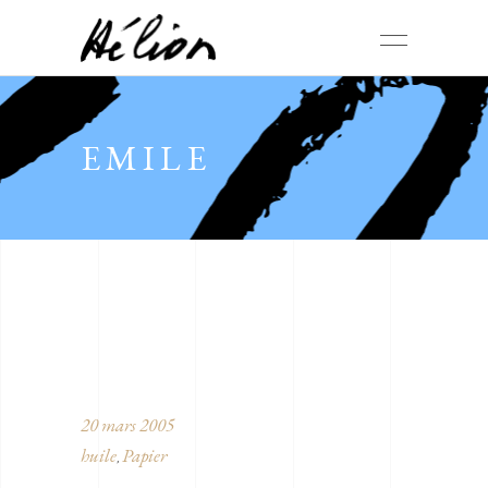
EMILE
20 mars 2005
huile
Papier
,