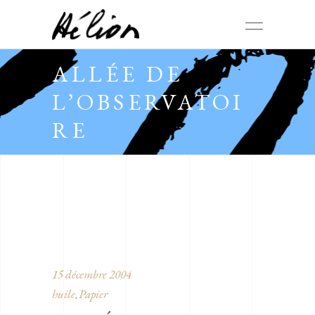
ALLÉE DE
L’OBSERVATOI
RE
15 décembre 2004
huile
Papier
,