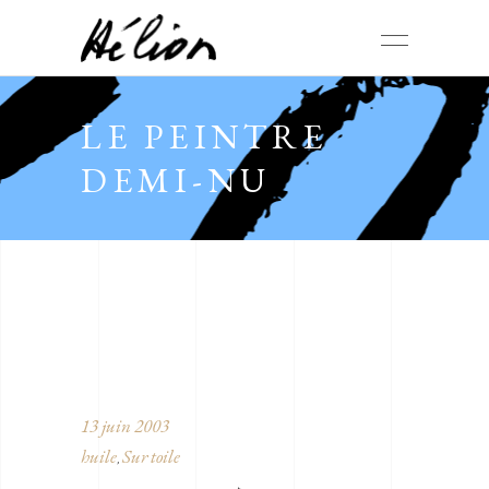
LE PEINTRE
DEMI-NU
13 juin 2003
huile
Sur toile
,