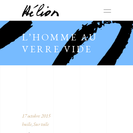
L’HOMME AU
VERRE VIDE
17 octobre 2015
huile
Sur toile
,