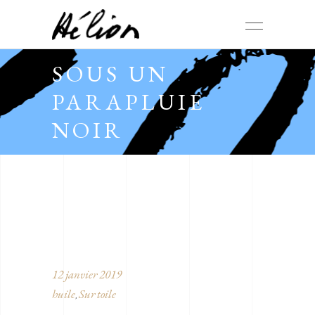
SOUS UN
PARAPLUIE
NOIR
12 janvier 2019
huile
Sur toile
,