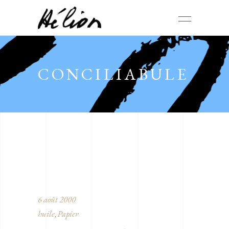
CONCILIABULE
6 août 2000
huile
Papier
,