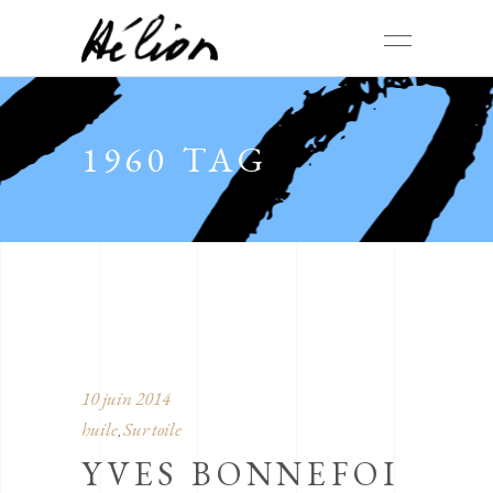
1960 TAG
10 juin 2014
huile
Sur toile
,
YVES BONNEFOI