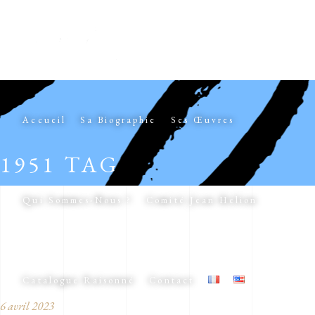
Accueil
Sa Biographie
Ses Œuvres
1951 TAG
Qui Sommes-Nous ?
Comité Jean Helion
Catalogue Raisonné
Contact
6 avril 2023