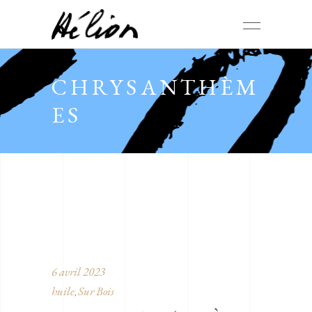
CHRYSANTHÈM
ES
6 avril 2023
huile
Sur Bois
,