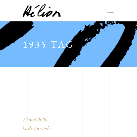
1935 TAG
22 mai 2020
huile
Sur toile
,