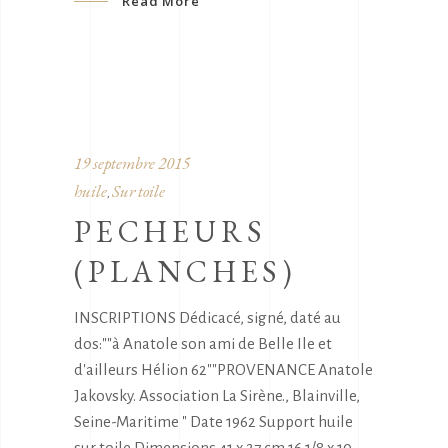
Read More
19 septembre 2015
huile
Sur toile
,
PECHEURS
(PLANCHES)
INSCRIPTIONS Dédicacé, signé, daté au
dos:""à Anatole son ami de Belle Ile et
d'ailleurs Hélion 62""PROVENANCE Anatole
Jakovsky. Association La Sirène., Blainville,
Seine-Maritime " Date 1962 Support huile
sur toile Dimensions 41 x 27 cm 16 1/8 x 10