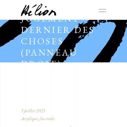
JUGEMENT
DERNIER DES
CHOSES
(PANNEAU
DROIT)
5 juillet 2023
Acrylique
Sur toile
,