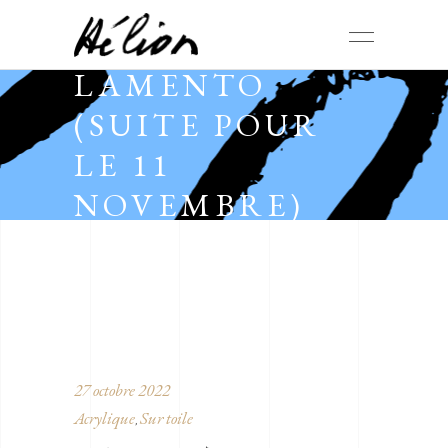
LAMENTO
(SUITE POUR
LE 11
NOVEMBRE)
27 octobre 2022
Acrylique
Sur toile
,