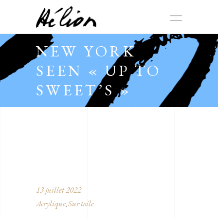
NEW YORK
SEEN « UP TO
SWEET’S »
13 juillet 2022
Acrylique
Sur toile
,