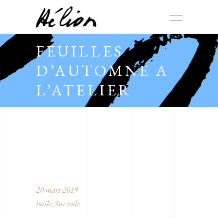
FEUILLES
D’AUTOMNE A
L’ATELIER
20 mars 2019
huile
Sur toile
,