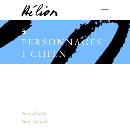
4
PERSONNAGES
1 CHIEN
30 avril 2018
huile
Sur toile
,