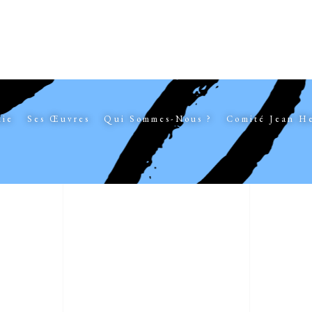
hie
Ses Œuvres
Qui Sommes-Nous ?
Comité Jean H