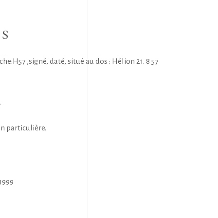
NS
H57 ,signé, daté, situé au dos : Hélion 21. 8 57
E
n particulière.
1999