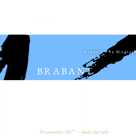
Accueil
Sa Biograp
BRABANT
10 novembre 2017
huile
Sur toile
,