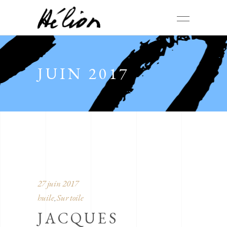
JUIN 2017
27 juin 2017
huile
Sur toile
,
JACQUES