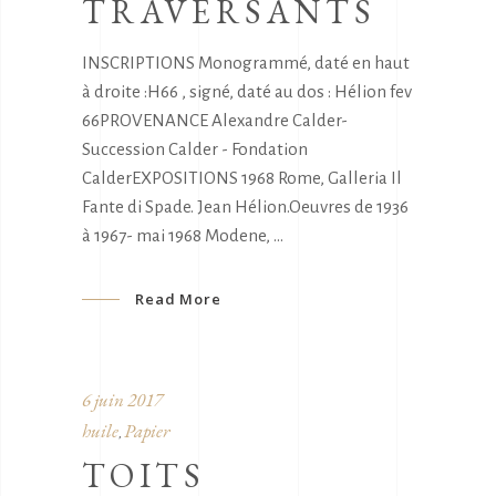
TRAVERSANTS
INSCRIPTIONS Monogrammé, daté en haut
à droite :H66 , signé, daté au dos : Hélion fev
66PROVENANCE Alexandre Calder-
Succession Calder - Fondation
CalderEXPOSITIONS 1968 Rome, Galleria Il
Fante di Spade. Jean Hélion.Oeuvres de 1936
à 1967- mai 1968 Modene,
Read More
6 juin 2017
huile
Papier
,
TOITS