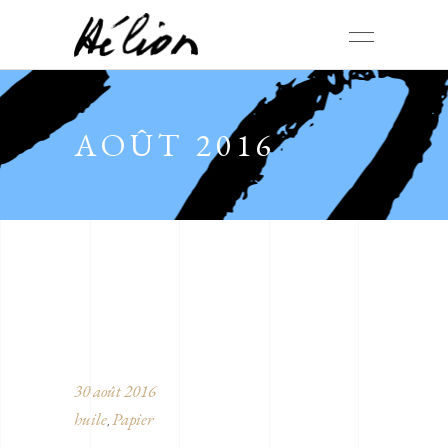
AOÛT 2016
30 août 2016
huile
Papier
,