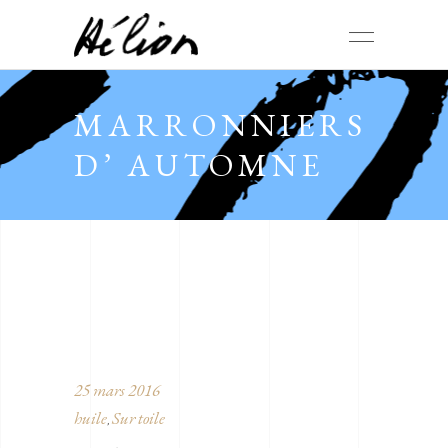
MARRONNIERS
D’ AUTOMNE
25 mars 2016
huile
Sur toile
,