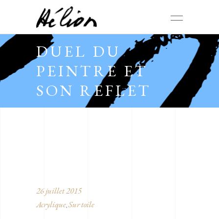
DUEL DU
PEINTRE ET
SON REFLET
26 juillet 2015
Acrylique
Sur toile
,