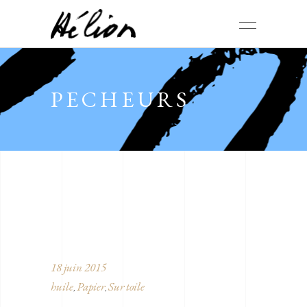
PECHEURS
18 juin 2015
huile
Papier
Sur toile
,
,