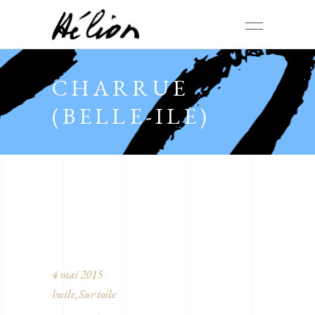
CHARRUE
(BELLE-ILE)
4 mai 2015
huile
Sur toile
,