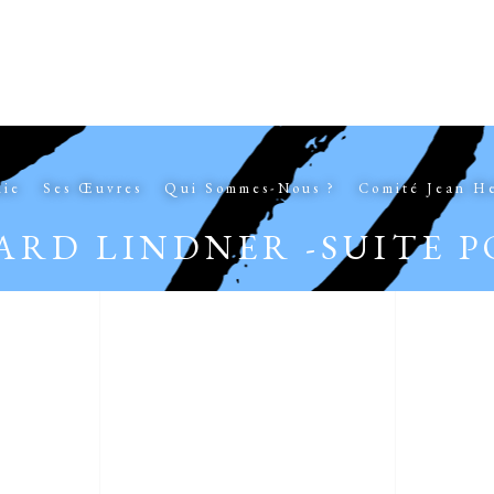
hie
Ses Œuvres
Qui Sommes-Nous ?
Comité Jean H
ARD LINDNER -SUITE 