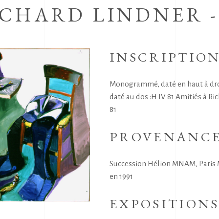
ICHARD LINDNER 
INSCRIPTIO
Monogrammé, daté en haut à droi
daté au dos :H IV 81 Amitiés à R
81
PROVENANC
Succession Hélion MNAM, Paris M
en 1991
EXPOSITION