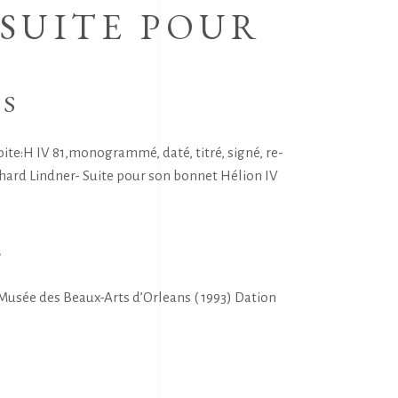
-SUITE POUR
NS
te:H IV 81,monogrammé, daté, titré, signé, re-
ichard Lindner- Suite pour son bonnet Hélion IV
E
usée des Beaux-Arts d’Orleans ( 1993) Dation
S