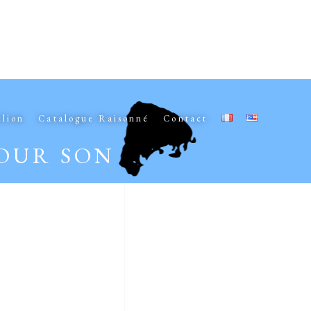
elion
Catalogue Raisonné
Contact
POUR SON