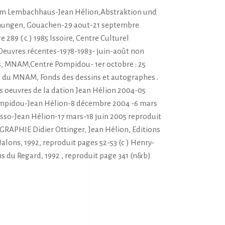
e im Lembachhaus-Jean Hélion,Abstraktion und
hnungen, Gouachen-29 aout-21 septembre
 289 ( c ) 1985 Issoire, Centre Culturel
Oeuvres récentes-1978-1983- juin-août non
is, MNAM,Centre Pompidou- 1er octobre : 25
s du MNAM, Fonds des dessins et autographes .
s oeuvres de la dation Jean Hélion 2004-05
mpidou-Jean Hélion-8 décembre 2004 -6 mars
sso-Jean Hélion-17 mars-18 juin 2005 reproduit
OGRAPHIE Didier Ottinger, Jean Hélion, Editions
lons, 1992, reproduit pages 52-53 (c ) Henry-
s du Regard, 1992 , reproduit page 341 (n&b)