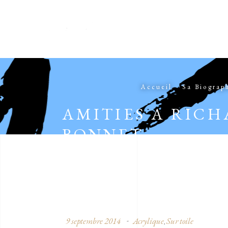
Accueil
Sa Biograp
AMITIES A RICH
BONNET
9 septembre 2014
Acrylique
Sur toile
,