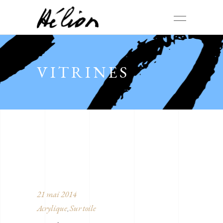
VITRINES
21 mai 2014
Acrylique
Sur toile
,