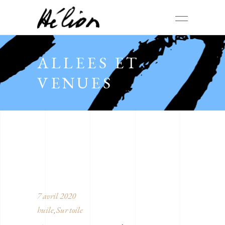
ALLEES ET
VENUES
7 avril 2020
huile
Sur toile
,