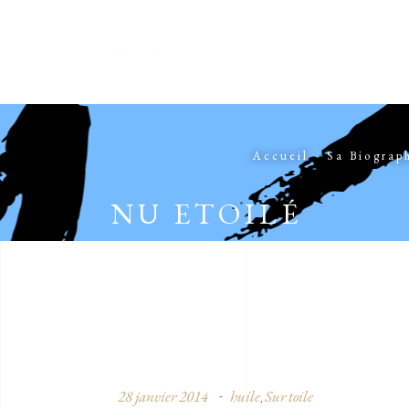
Accueil
Sa Biograp
NU ETOILÉ
28 janvier 2014
huile
Sur toile
,