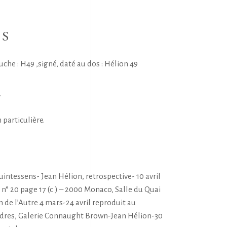
NS
e : H49 ,signé, daté au dos : Hélion 49
E
 particulière.
S
uintessens- Jean Hélion, retrospective- 10 avril
e n° 20 page 17 (c ) – 2000 Monaco, Salle du Quai
n de l’Autre 4 mars-24 avril reproduit au
ondres, Galerie Connaught Brown-Jean Hélion-30