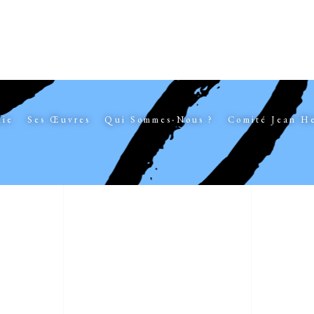
hie
Ses Œuvres
Qui Sommes-Nous ?
Comité Jean H