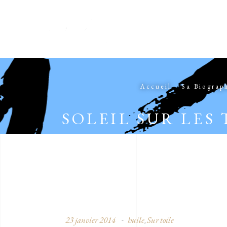
Accueil
Sa Biograp
SOLEIL SUR LES 
23 janvier 2014
huile
Sur toile
,