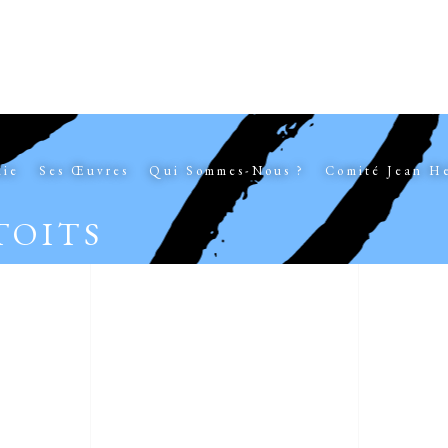
hie
Ses Œuvres
Qui Sommes-Nous ?
Comité Jean H
TOITS