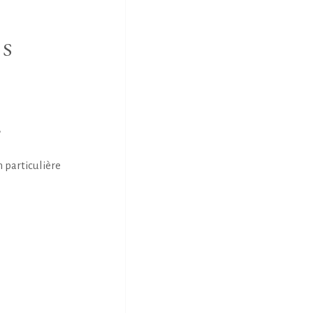
NS
E
n particulière